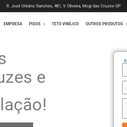
R. José Urbâno Sanches, 481, V. Oliveira, Mogi das Cruzes-SP
EMPRESA
PISOS
TETO VINÍLICO
OUTROS PRODUTOS
s
R
N
uzes e
W
lação!
M