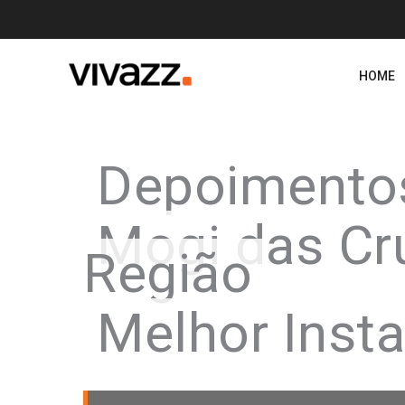
Skip
to
content
HOME
Depoimento
Mogi das Cr
Região
Melhor Insta