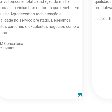
crível parceria, total satisfação de minha
qualidade
sposa e o vislumbrar de todos que recebo em
prestativ
eu lar. Agradecemos toda atenção e
La Jolie T
ualidade no serviço prestado. Desejamos
ortes parcerias e excelentes negócios como o
osso.
M Consultoria
ávio Moura