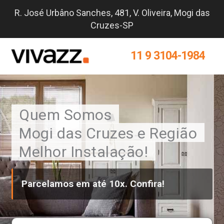
Skip
R. José Urbâno Sanches, 481, V. Oliveira, Mogi das
to
Cruzes-SP
content
11 9 3104-1984
Quem Somos
Mogi das Cruzes e Região
Melhor Instalação!
Parcelamos em até 10x. Confira!