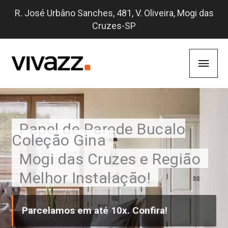
Skip
R. José Urbâno Sanches, 481, V. Oliveira, Mogi das
to
Cruzes-SP
content
Main
Men
Papel de Parede Bucalo
Coleção Gina
Mogi das Cruzes e Região
Melhor Instalação!
Parcelamos em até 10x. Confira!